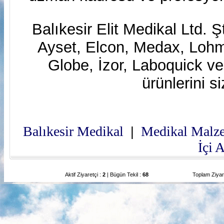
Balıkesir Elit Medikal Ltd. Ş
Ayset, Elcon, Medax, Lo
Globe, İzor, Laboquick v
ürünlerini s
Balıkesir Medikal
Medikal Malz
|
İçi 
Aktif Ziyaretçi :
2
| Bügün Tekil :
68
Toplam Ziyar