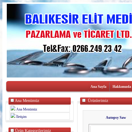
Ana Sayfa
Hakkımızda
Ana Menümüz
Ürünlerimiz
Ana Menümüz
İletişim
Autopsy Saw
Ürün Kategorilerimiz