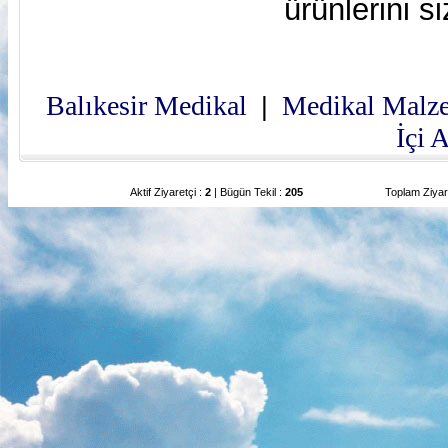
ürünlerini s
Balıkesir Medikal
Medikal Malz
|
İçi 
Aktif Ziyaretçi :
2
| Bügün Tekil :
205
Toplam Ziyar