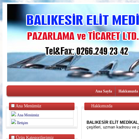
Ana Sayfa
Hakkımızda
Ana Menümüz
Hakkımızda
Ana Menümüz
BALIKESİR ELİT MEDİKAL
İletişim
çeşitleri, uzman kadrosu ve p
Ürün Kategorilerimiz