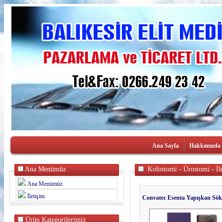
Ana Sayfa
Hakkımızda
Ana Menümüz
Kolostomi - Ürostomi - İl
Ana Menümüz
İletişim
Convatec Esenta Yapışkan Sö
Ürün Kategorilerimiz