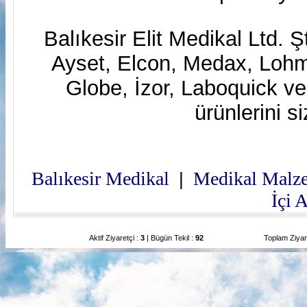
Balıkesir Elit Medikal Ltd. Ş
Ayset, Elcon, Medax, Lo
Globe, İzor, Laboquick v
ürünlerini s
Balıkesir Medikal
Medikal Malz
|
İçi 
Aktif Ziyaretçi :
3
| Bügün Tekil :
92
Toplam Ziyar