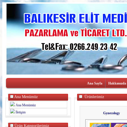
Ana Sayfa
Hakkımızda
Ana Menümüz
Ürünlerimiz
Ana Menümüz
İletişim
Gynecology
Ürün Kategorilerimiz