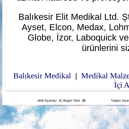
Balıkesir Elit Medikal Ltd. Ş
Ayset, Elcon, Medax, Lo
Globe, İzor, Laboquick v
ürünlerini s
Balıkesir Medikal
Medikal Malz
|
İçi 
Aktif Ziyaretçi :
4
| Bügün Tekil :
25
Toplam Ziyar