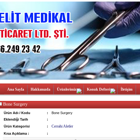
Ana Sayfa
Hakkımızda
Ürünlerimiz
Konuk Defteri
İletişim
Bone Surgery
Ürün Adı / Kodu
:
Bone Surgery
Eklendiği Tarih
:
Cerrahi Aletler
Ürün Kategorisi
:
Kısa Açıklama :
: