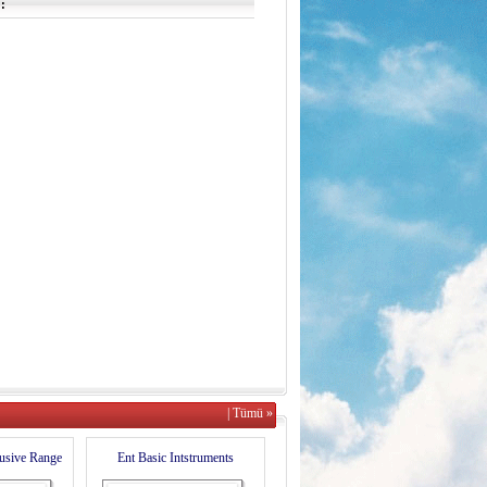
:
| Tümü »
usive Range
Ent Basic Intstruments