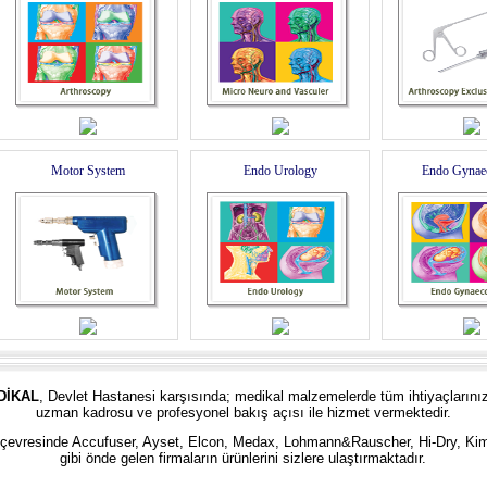
Motor System
Endo Urology
Endo Gynae
DİKAL
, Devlet Hastanesi karşısında; medikal malzemelerde tüm ihtiyaçlarınız
uzman kadrosu ve profesyonel bakış açısı ile hizmet vermektedir.
 ve çevresinde Accufuser, Ayset, Elcon, Medax, Lohmann&Ra
u
scher, Hi-Dry, Ki
gibi önde gelen firmaların ürünlerini sizlere ulaştırmaktadır.