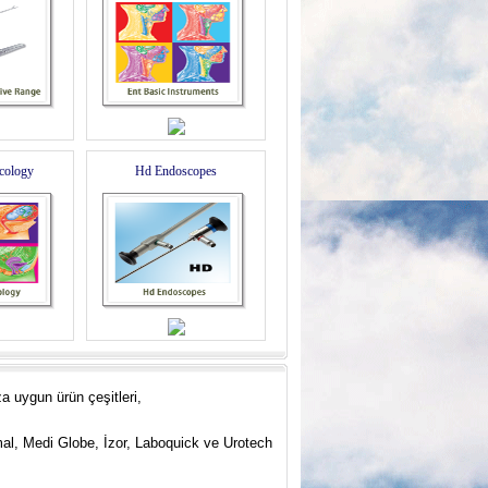
cology
Hd Endoscopes
a uygun ürün çeşitleri,
mal, Medi Globe, İzor, Laboquick ve
U
rotech