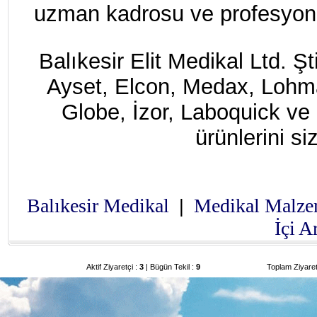
uzman kadrosu ve profesyonel
Balıkesir Elit Medikal Ltd. Ş
Ayset, Elcon, Medax, Loh
Globe, İzor, Laboquick ve
ürünlerini si
Balıkesir Medikal
Medikal Malz
|
İçi 
Aktif Ziyaretçi :
3
| Bügün Tekil :
9
Toplam Ziyaret