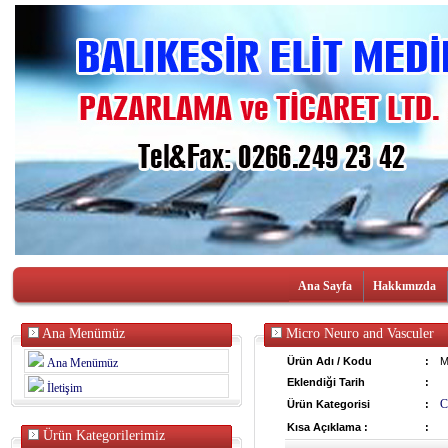
Ana Sayfa
Hakkımızda
Ana Menümüz
Micro Neuro and Vasculer
Ürün Adı / Kodu
:
M
Ana Menümüz
Eklendiği Tarih
:
İletişim
C
Ürün Kategorisi
:
Kısa Açıklama :
:
Ürün Kategorilerimiz