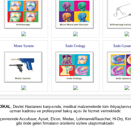
Motor System
Endo Urology
Endo Gynae
DİKAL
, Devlet Hastanesi karşısında; medikal malzemelerde tüm ihtiyaçlarınız
uzman kadrosu ve profesyonel bakış açısı ile hizmet vermektedir.
 ve çevresinde Accufuser, Ayset, Elcon, Medax, Lohmann&Ra
u
scher, Hi-Dry, Ki
gibi önde gelen firmaların ürünlerini sizlere ulaştırmaktadır.