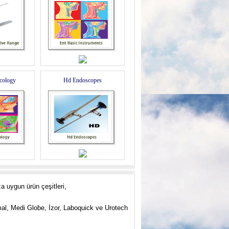
cology
Hd Endoscopes
a uygun ürün çeşitleri,
mal, Medi Globe, İzor, Laboquick ve
U
rotech