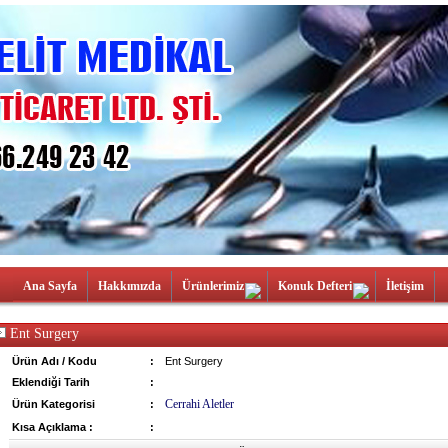
Ana Sayfa
Hakkımızda
Ürünlerimiz
Konuk Defteri
İletişim
Ent Surgery
Ürün Adı / Kodu
:
Ent Surgery
Eklendiği Tarih
:
Cerrahi Aletler
Ürün Kategorisi
:
Kısa Açıklama :
: