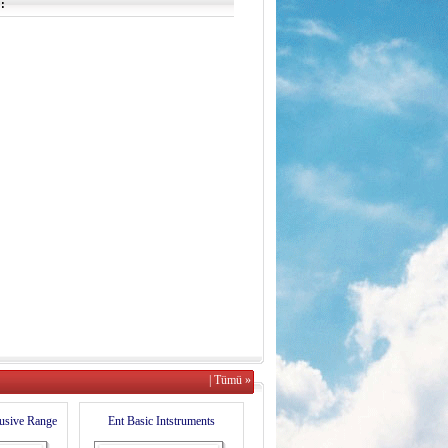
:
| Tümü »
usive Range
Ent Basic Intstruments