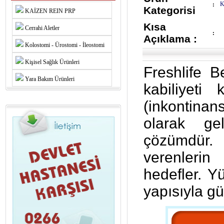
K
:
Kategorisi
KAİZEN REIN PRP
Kısa
Cerrahi Aletler
:
Açıklama :
Kolostomi - Ürostomi - İleostomi
Kişisel Sağlık Ürünleri
Freshlife B
Yara Bakım Ürünleri
kabiliyeti 
(inkontinan
olarak gel
çözümdür.
verenlerin
hedefler. Yü
yapısıyla gü