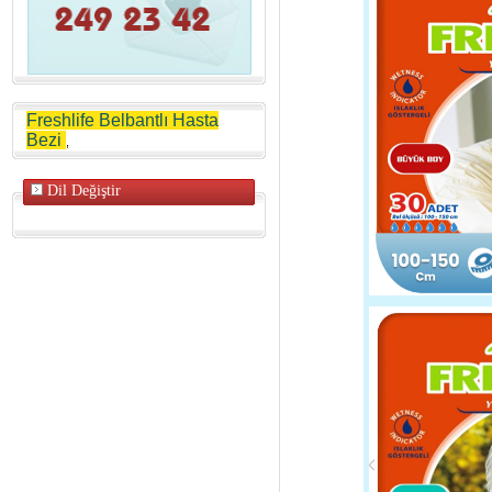
Freshlife Belbantlı Hasta
Bezi
,
Dil Değiştir