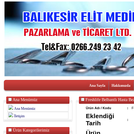
Ana Sayfa
Hakkımızda
Ana Menümüz
Freshlife Belbantlı Hasta Be
Ürün Adı / Kodu
:
F
Ana Menümüz
Eklendiği
İletişim
:
Tarih
Ürün Kategorilerimiz
Ürün