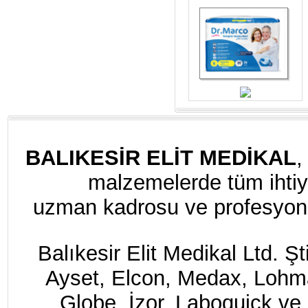
BALIKESİR ELİT MEDİKAL
,
malzemelerde tüm ihtiya
uzman kadrosu ve profesyonel
Balıkesir Elit Medikal Ltd. Ş
Ayset, Elcon, Medax, Loh
Globe, İzor, Laboquick ve